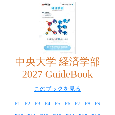
中央大学 経済学部
2027 GuideBook
このブックを見る
P1
P2
P3
P4
P5
P6
P7
P8
P9